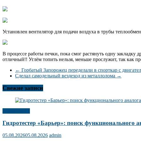
Установлен вентилятор для подачи воздуха в трубы теплообме
В процессе работы печки, пока смог растянуть одну закладку д
отличный!! Углём топить нельзя, меньше прослужит, так как пр
←
Горбатый Запорожец переделали в спорткар с двигателе
Сделал самодельный вездеход из металлолома
→
Свежие записи
Публикации
Гидротестер «Барьер»: поиск функционального а
05.08.2026
05.08.2026
admin