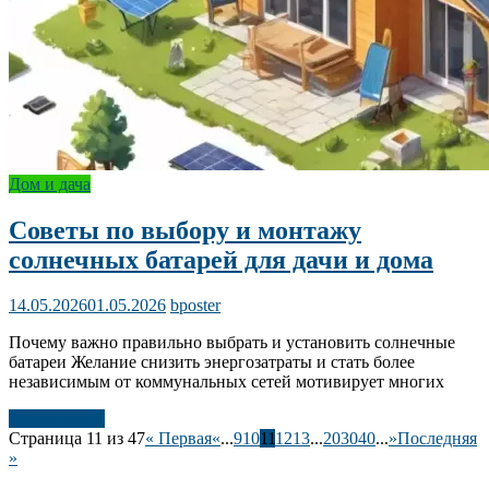
Дом и дача
Советы по выбору и монтажу
солнечных батарей для дачи и дома
14.05.2026
01.05.2026
bposter
Почему важно правильно выбрать и установить солнечные
батареи Желание снизить энергозатраты и стать более
независимым от коммунальных сетей мотивирует многих
Читать далее
Страница 11 из 47
« Первая
«
...
9
10
11
12
13
...
20
30
40
...
»
Последняя
»