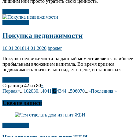
лишним или просто утратить свою ценность.
Читать далее
Публикации
Покупка недвижимости
16.01.2018
14.01.2020
bposter
Покупка недвижимости на данный момент является наиболее
прибыльным вложением капитала. Во время кризиса
недвижимость значительно падает в цене, и становиться
Читать далее
Страница 42 из 80
«
Первая
«
...
10
20
30
...
40
41
42
43
44
...
50
60
70
...
»
Последняя »
Свежие записи
Публикации