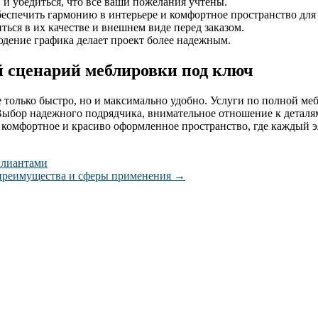
и убедиться, что все ваши пожелания учтены.
обеспечить гармонию в интерьере и комфортное пространство для
ься в их качестве и внешнем виде перед заказом.
дение графика делает проект более надежным.
 сценарий меблировки под ключ
 только быстро, но и максимально удобно. Услуги по полной ме
Выбор надежного подрядчика, внимательное отношение к деталя
 комфортное и красиво оформленное пространство, где каждый э
ллиантами
 преимущества и сферы применения
→