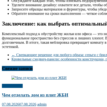
Обсуждайте каждый этап, чтобы избежать недоразумений 
Уделите внимание дизайну: охватите все детали, чтобы 
Запросите образцы материалов и фурнитуры, чтобы убедит
Обратите внимание на сроки выполнения — четкое соблю
Заключение: как выбрать оптимальный
Комплексный подход к обустройству жилья или офиса — это не
функциональное пространство без стрессов и лишних хлопот. 
долговечным. В итоге, такая меблировка превращает комнату в
эстетикой.
←
Сверкающее решение для любого образа: серьги с бри
Кровельные сэндвич-панели: особенности конструкции,
Свежие записи
Публикации
Чем отделать дом из плит ЖБИ
07.08.2026
07.08.2026
admin