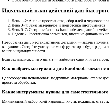
Обязательно проверить безопасность электросетей, если
Идеальный план действий для быстрого
День 1–2: Анализ пространства, сбор идей и черновое п
День 3–4: Заказ материалов и подготовка инструментов
День 5–7: Создание базовых handmade-декораций и мебел
Неделя 2: Расстановка элементов, внесение финальных ш
Преобразить дачу нестандартными деталями — задача вполне вы
вас удивит. Создайте уютную атмосферу, которая будет радова
вашей индивидуальности.
Если задумались, с чего начать — выберите один или два прое
Как выбрать материалы для handmade элементов,
Целесообразно использовать подручные материалы: старые доск
простота обработки.
Какие инструменты нужны для самостоятельного
Минимальный набор: клей-карандаш, кисти, ножницы, отвертки,