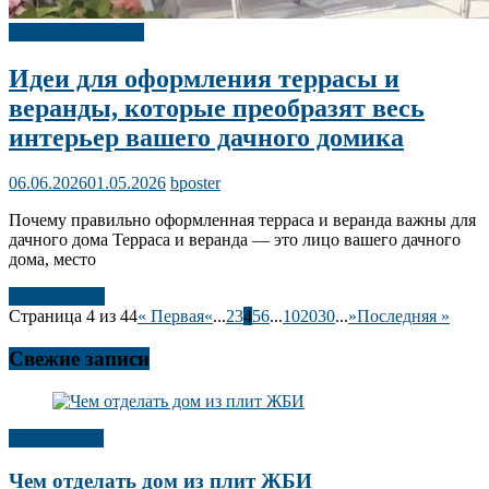
Дизайн интерьера
Идеи для оформления террасы и
веранды, которые преобразят весь
интерьер вашего дачного домика
06.06.2026
01.05.2026
bposter
Почему правильно оформленная терраса и веранда важны для
дачного дома Терраса и веранда — это лицо вашего дачного
дома, место
Читать далее
Страница 4 из 44
« Первая
«
...
2
3
4
5
6
...
10
20
30
...
»
Последняя »
Свежие записи
Публикации
Чем отделать дом из плит ЖБИ