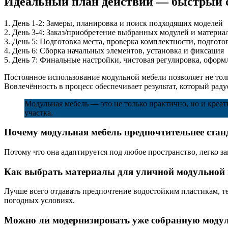
Идеальный план действий — быстрый с
1. День 1-2: Замеры, планировка и поиск подходящих моделей
2. День 3-4: Заказ/приобретение выбранных модулей и материа
3. День 5: Подготовка места, проверка комплектности, подгот
4. День 6: Сборка начальных элементов, установка и фиксация
5. День 7: Финальные настройки, чистовая регулировка, оформ
Постоянное использование модульной мебели позволяет не тол
Вовлечённость в процесс обеспечивает результат, который раду
Модульная мебель — это не только практично, но и креа
участка.
Почему модульная мебель предпочтительнее стан
Потому что она адаптируется под любое пространство, легко з
Как выбрать материалы для уличной модульной 
Лучше всего отдавать предпочтение водостойким пластикам, т
погодных условиях.
Можно ли модернизировать уже собранную моду