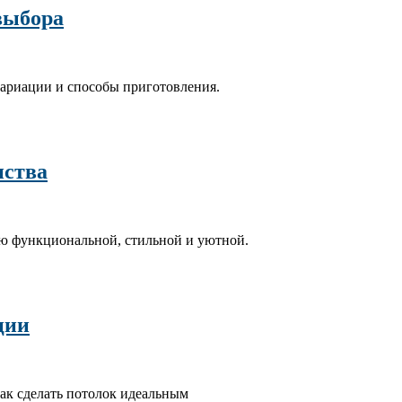
выбора
вариации и способы приготовления.
нства
ню функциональной, стильной и уютной.
ции
как сделать потолок идеальным