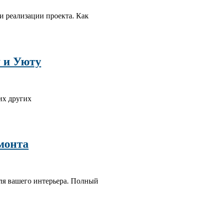
и реализации проекта. Как
 и Уюту
их других
монта
ля вашего интерьера. Полный