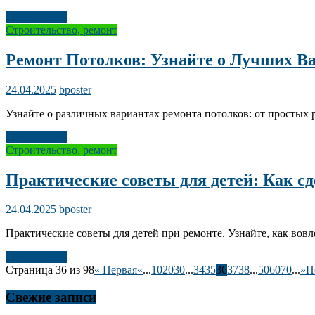
Читать далее
Строительство, ремонт
Ремонт Потолков: Узнайте о Лучших В
24.04.2025
bposter
Узнайте о различных вариантах ремонта потолков: от простых 
Читать далее
Строительство, ремонт
Практические советы для детей: Как с
24.04.2025
bposter
Практические советы для детей при ремонте. Узнайте, как вовл
Читать далее
Страница 36 из 98
« Первая
«
...
10
20
30
...
34
35
36
37
38
...
50
60
70
...
»
П
Свежие записи