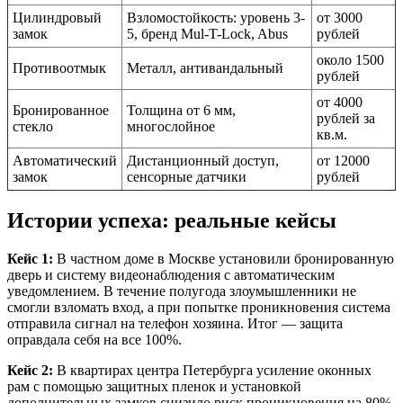
Цилиндровый
Взломостойкость: уровень 3-
от 3000
замок
5, бренд Mul-T-Lock, Abus
рублей
около 1500
Противоотмык
Металл, антивандальный
рублей
от 4000
Бронированное
Толщина от 6 мм,
рублей за
стекло
многослойное
кв.м.
Автоматический
Дистанционный доступ,
от 12000
замок
сенсорные датчики
рублей
Истории успеха: реальные кейсы
Кейс 1:
В частном доме в Москве установили бронированную
дверь и систему видеонаблюдения с автоматическим
уведомлением. В течение полугода злоумышленники не
смогли взломать вход, а при попытке проникновения система
отправила сигнал на телефон хозяина. Итог — защита
оправдала себя на все 100%.
Кейс 2:
В квартирах центра Петербурга усиление оконных
рам с помощью защитных пленок и установкой
дополнительных замков снизило риск проникновения на 80%.