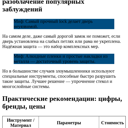
разоблачение популярных
заблуждений
Миф: Самый прочный lock делает дверь
неуязвимой.
На самом деле, даже самый дорогой замок не поможет, если
дверь установлена на слабых петлях или рама не укреплена.
Надёжная защита — это набор комплексных мер.
Миф: Алкидные пленки и простые накладки из
металла — достаточный уровень защиты.
Но в большинстве случаев злоумышленники используют
специальные инструменты, способные быстро разрушить
такие защиты. Лучшее решение — упрочнение стекол и
многослойные системы.
Практические рекомендации: цифры,
бренды, цены
Инструмент /
Параметры
Стоимость
Материал