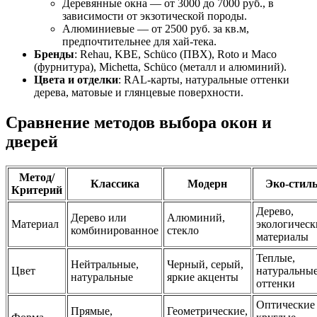
Деревянные окна — от 3000 до 7000 руб., в
зависимости от экзотической породы.
Алюминиевые — от 2500 руб. за кв.м,
предпочтительнее для хай-тека.
Бренды
: Rehau, KBE, Schüco (ПВХ), Roto и Maco
(фурнитура), Michetta, Schüco (металл и алюминий).
Цвета и отделки
: RAL-карты, натуральные оттенки
дерева, матовые и глянцевые поверхности.
Сравнение методов выбора окон и
дверей
Метод/
Классика
Модерн
Эко-стил
Критерий
Дерево,
Дерево или
Алюминий,
Материал
экологическ
комбинированное
стекло
материалы
Теплые,
Нейтральные,
Черный, серый,
Цвет
натуральны
натуральные
яркие акценты
оттенки
Оптические
Прямые,
Геометрические,