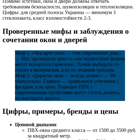
Помимо эстетики, окна и двери должны отвечать
требованиям безопасности, шумоизоляции и теплоизоляции.
Цифры: для средней полосы Украины — минимум 3
стеклопакета, класс взломостойкости 2-3.
Проверенные мифы и заблуждения о
сочетании окон и дверей
Миф 1: «Чем ярче окно — тем современнее дом.»
— Нет, чрезмерная яркость или неуместные формы
могут испортить гармонию. Лучше выбирать по
стилю и материалам, а не по модным трендам.
Миф 2: «Дорогие окна — всегда лучше.» — Не
обязательно. Главное — правильное сочетание с
фасадом, а не цена. Хорошие ПВХ с
современными профилями могут стоить дешево,
но выглядеть дорого.
Цифры, примеры, бренды и цены
Ценовой диапазон
:
ПВХ-окна среднего класса — от 1500 до 3500 руб.
за квадратный метр.