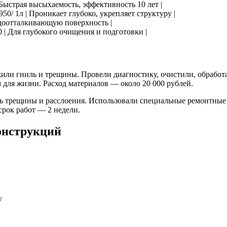
| Быстрая высыхаемость, эффективность 10 лет |
50/ 1л | Проникает глубоко, укрепляет структуру |
водоотталкивающую поверхность |
 | Для глубокого очищения и подготовки |
жили гниль и трещины. Провели диагностику, очистили, обрабо
 для жизни. Расход материалов — около 20 000 рублей.
ись трещины и расслоения. Использовали специальные ремонтные
срок работ — 2 недели.
онструкций
в
у