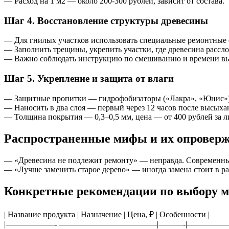
— Расход на 1 м2 — около 200-300 рублей, зависит от состава.
Шаг 4. Восстановление структуры древесины
— Для гнилых участков использовать специальные ремонтные 
— Заполнить трещины, укрепить участки, где древесина рассло
— Важно соблюдать инструкцию по смешиванию и времени выс
Шаг 5. Укрепление и защита от влаги
— Защитные пропитки — гидрофобизаторы («Лакра», «Юнис»)
— Наносить в два слоя — первый через 12 часов после высых
— Толщина покрытия — 0,3–0,5 мм, цена — от 400 рублей за л
Распространенные мифы и их опровер
— «Древесина не подлежит ремонту» — неправда. Современные
— «Лучше заменить старое дерево» — иногда замена стоит в ра
Конкретные рекомендации по выбору м
| Название продукта | Назначение | Цена, ₽ | Особенности |
|——————-|————————————|———-|—————