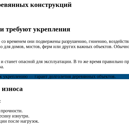
ревянных конструкций
и требуют укрепления
о со временем они подвержены разрушению, гниению, воздейст
о для домов, мостов, ферм или других важных объектов. Обычн
 и станет опасной для эксплуатации. В то же время правильно 
а.
к укреплению — гарант долголетия деревянных объектов.
 износа
:
 прочности.
есину изнутри.
ии после нагрузок.