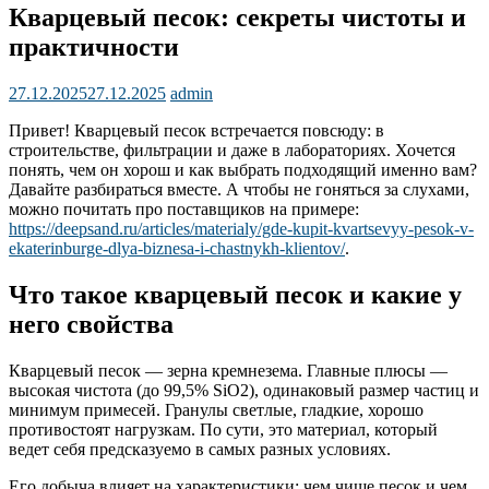
Кварцевый песок: секреты чистоты и
практичности
27.12.2025
27.12.2025
admin
Привет! Кварцевый песок встречается повсюду: в
строительстве, фильтрации и даже в лабораториях. Хочется
понять, чем он хорош и как выбрать подходящий именно вам?
Давайте разбираться вместе. А чтобы не гоняться за слухами,
можно почитать про поставщиков на примере:
https://deepsand.ru/articles/materialy/gde-kupit-kvartsevyy-pesok-v-
ekaterinburge-dlya-biznesa-i-chastnykh-klientov/
.
Что такое кварцевый песок и какие у
него свойства
Кварцевый песок — зерна кремнезема. Главные плюсы —
высокая чистота (до 99,5% SiO2), одинаковый размер частиц и
минимум примесей. Гранулы светлые, гладкие, хорошо
противостоят нагрузкам. По сути, это материал, который
ведет себя предсказуемо в самых разных условиях.
Его добыча влияет на характеристики: чем чище песок и чем