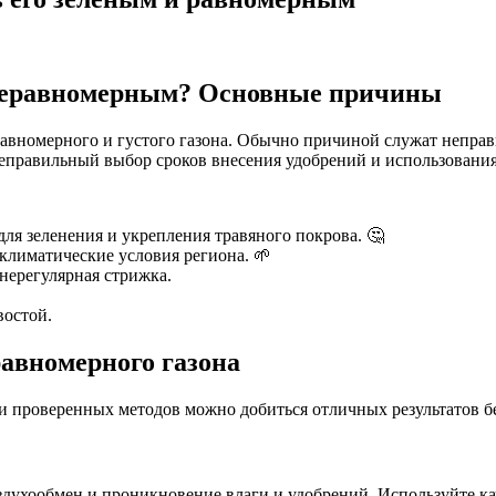
 неравномерным? Основные причины
авномерного и густого газона. Обычно причиной служат неправ
 неправильный выбор сроков внесения удобрений и использования
ля зеленения и укрепления травяного покрова. 🤔
климатические условия региона. 🌱
ерегулярная стрижка.
востой.
равномерного газона
 проверенных методов можно добиться отличных результатов бе
оздухообмен и проникновение влаги и удобрений. Используйте 