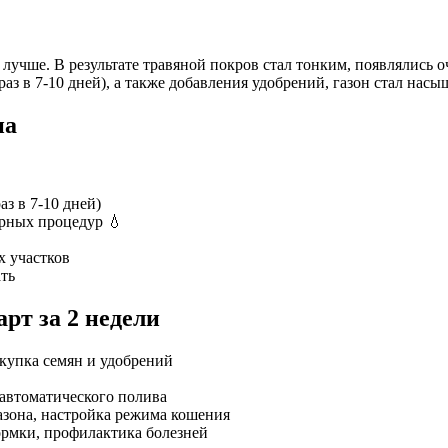
лучше. В результате травяной покров стал тонким, появлялись о
раз в 7-10 дней), а также добавления удобрений, газон стал нас
на
з в 7-10 дней)
ярных процедур 💧
х участков
ать
рт за 2 недели
окупка семян и удобрений
 автоматического полива
азона, настройка режима кошения
рмки, профилактика болезней