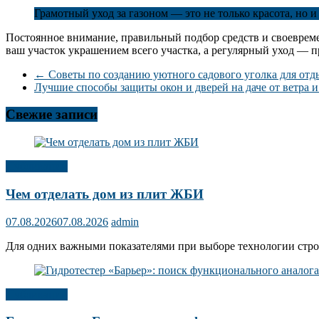
Грамотный уход за газоном — это не только красота, но 
Постоянное внимание, правильный подбор средств и своевреме
ваш участок украшением всего участка, а регулярный уход — п
←
Советы по созданию уютного садового уголка для отды
Лучшие способы защиты окон и дверей на даче от ветра 
Свежие записи
Публикации
Чем отделать дом из плит ЖБИ
07.08.2026
07.08.2026
admin
Для одних важными показателями при выборе технологии строит
Публикации