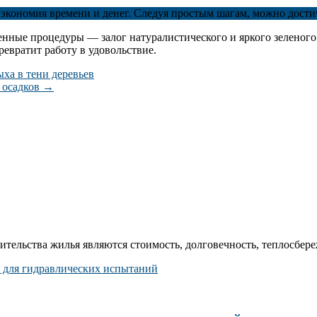
и экономия времени и денег. Следуя простым шагам, можно дост
нные процедуры — залог натуралистического и яркого зеленого
ревратит работу в удовольствие.
ха в тени деревьев
и осадков
→
ельства жилья являются стоимость, долговечность, теплосбереж