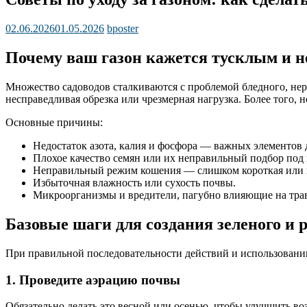
02.06.2026
01.05.2026
bposter
Почему ваш газон кажется тусклым и
Множество садоводов сталкиваются с проблемой бледного, нер
несправедливая обрезка или чрезмерная нагрузка. Более того,
Основные причины:
Недостаток азота, калия и фосфора — важных элементов д
Плохое качество семян или их неправильный подбор под 
Неправильный режим кошения — слишком короткая или н
Избыточная влажность или сухость почвы.
Микроорганизмы и вредители, пагубно влияющие на тра
Базовые шаги для создания зеленого и 
При правильной последовательности действий и использовании
1. Проведите аэрацию почвы
Обязательно делать это весной или осенью, чтобы улучшить в