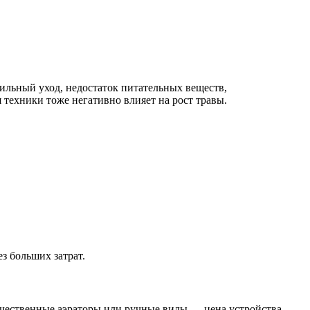
ильный уход, недостаток питательных веществ,
 техники тоже негативно влияет на рост травы.
з больших затрат.
качественные аэраторы или ручные вилы — цена устройства