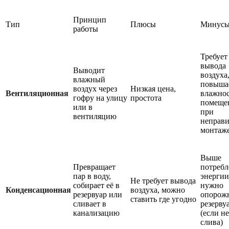
Принцип
Тип
Плюсы
Минус
работы
Требует
вывода
Выводит
воздуха
влажный
повыша
воздух через
Низкая цена,
Вентиляционная
влажнос
гофру на улицу
простота
помеще
или в
при
вентиляцию
неправ
монтаж
Выше
Превращает
потребл
пар в воду,
энергии
Не требует вывода
собирает её в
нужно
Конденсационная
воздуха, можно
резервуар или
опорож
ставить где угодно
сливает в
резерву
канализацию
(если не
слива)