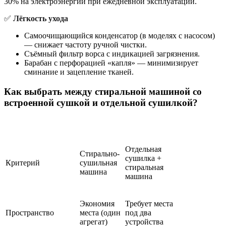
30% на электроэнергии при ежедневной эксплуатации.
✅
Лёгкость ухода
Самоочищающийся конденсатор (в моделях с насосом)
— снижает частоту ручной чистки.
Съёмный фильтр ворса с индикацией загрязнения.
Барабан с перфорацией «капля» — минимизирует
сминание и зацепление тканей.
Как выбрать между стиральной машиной со
встроенной сушкой и отдельной сушилкой?
Отдельная
Стирально-
сушилка +
Критерий
сушильная
стиральная
машина
машина
Экономия
Требует места
Пространство
места (один
под два
агрегат)
устройства