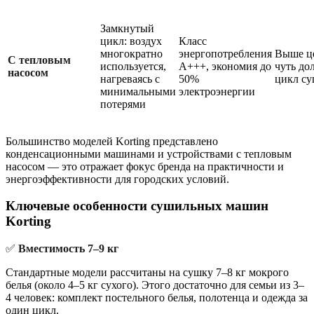
Замкнутый
цикл: воздух
Класс
многократно
энергопотребления
Выше ц
С тепловым
используется,
А+++, экономия до
чуть до
насосом
нагреваясь с
50%
цикл с
минимальными
электроэнергии
потерями
Большинство моделей Korting представлено
конденсационными машинами и устройствами с тепловым
насосом — это отражает фокус бренда на практичности и
энергоэффективности для городских условий.
Ключевые особенности сушильных машин
Korting
✅
Вместимость 7–9 кг
Стандартные модели рассчитаны на сушку 7–8 кг мокрого
белья (около 4–5 кг сухого). Этого достаточно для семьи из 3–
4 человек: комплект постельного белья, полотенца и одежда за
один цикл.