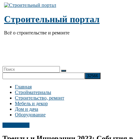
Перейти
к
содержимому
Строительный портал
Всё о строительстве и ремонте
Главная
Стройматериалы
Строительство, ремонт
Мебель и декор
Дом и дача
Оборудование
Публикации
Тренды и Инновации 2023: События в