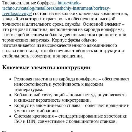
Твердосплавные борфрезы
https://trade-
techno.ru/catalog/metallorezhushchiy-instrument/borfrezy-
tverdosplavnye/
состоят из нескольких ключевых компонентов,
каждый из которых играет роль в обеспечении высокой
точности и длительного срока службы. Основной элемент –
это резцовая пластина, выполненная из карбида вольфрама,
часто с добавлением кобальта для повышения прочности при
термических нагрузках. Корпус фрезы обычно
изготавливается из высококачественного алюминиевого
сплава или стали, что обеспечивает лёгкость конструкции и
стабильность геометрии при вращении.
Ключевые элементы конструкции
Резцовая пластина из карбида вольфрама – обеспечивает
износостойкость и устойчивость к высоким
температурам.
Кобальтовый связующий – повышает ударную вязкость
и снижает вероятность микротрещин.
Корпус из алюминиевого сплава – облегчает вращение и
уменьшает вибрацию.
Система крепления – стандартизированные хвостовики
ISO и DIN, совместимые с большинством станков.