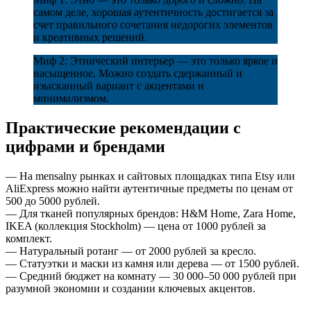
самом деле, хорошая аутентичность достигается за
счет правильного сочетания недорогих элементов
и креативных решений.
Миф 2: Этнический интерьер — это только яркое и
насыщенное. Можно создать сдержанный и
изысканный вариант с акцентами и
минимализмом.
Практические рекомендации с
цифрами и брендами
— На mensalny рынках и сайтовых площадках типа Etsy или
AliExpress можно найти аутентичные предметы по ценам от
500 до 5000 рублей.
— Для тканей популярных брендов: H&M Home, Zara Home,
IKEA (коллекция Stockholm) — цена от 1000 рублей за
комплект.
— Натуральный ротанг — от 2000 рублей за кресло.
— Статуэтки и маски из камня или дерева — от 1500 рублей.
— Средний бюджет на комнату — 30 000–50 000 рублей при
разумной экономии и создании ключевых акцентов.