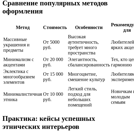
Сравнение популярных методов
оформления
Рекоменду
Метод
Стоимость
Особенности
для
Высокая
Массивные
От 5000
аутентичность,
Любителе
украшения и
руб.
требует много
ярких акце
предметы
пространства
Минимализм с
От 20 000
Элегантность,
Тех, кто ц
акцентами
руб.
сбалансированность
гармонию
Эклектика с
От 15 000
Многоцветие,
Любителя
многообразием
руб.
смешение культур
экспериме
элементов
Легкий стиль,
Новичкам 
Минималистичная
От 10 000
подход для
молодым
этника
руб.
небольших
семьям
помещений
Практика: кейсы успешных
этнических интерьеров