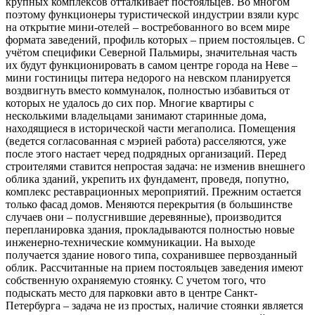
крупных комплексов отталкивает постояльцев. Во многом
поэтому функционеры туристической индустрии взяли курс
на открытие мини-отелей – востребованного во всем мире
формата заведений, профиль которых – прием постояльцев. С
учётом специфики Северной Пальмиры, значительная часть
их будут функционировать в самом центре города на Неве –
мини гостиницы питера недорого на невском планируется
воздвигнуть вместо коммуналок, полностью избавиться от
которых не удалось до сих пор. Многие квартиры с
несколькими владельцами занимают старинные дома,
находящиеся в исторической части мегаполиса. Помещения
(ведется согласованная с мэрией работа) расселяются, уже
после этого настает черед подрядных организаций. Перед
строителями ставится непростая задача: не изменив внешнего
облика зданий, укрепить их фундамент, проведя, попутно,
комплекс реставрационных мероприятий. Прежним остается
только фасад домов. Меняются перекрытия (в большинстве
случаев они – полусгнившие деревянные), производится
перепланировка здания, прокладываются полностью новые
инженерно-технические коммуникации. На выходе
получается здание нового типа, сохранившее первозданный
облик. Рассчитанные на прием постояльцев заведения имеют
собственную охраняемую стоянку. С учетом того, что
подыскать место для парковки авто в центре Санкт-
Петербурга – задача не из простых, наличие стоянки является