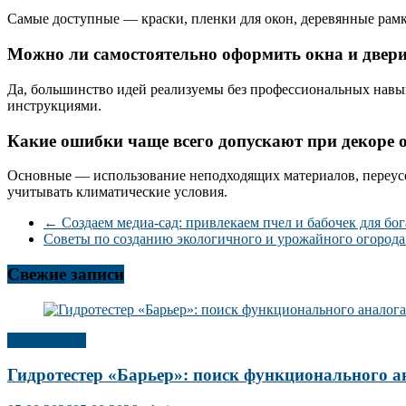
Самые доступные — краски, пленки для окон, деревянные рам
Можно ли самостоятельно оформить окна и двери
Да, большинство идей реализуемы без профессиональных навы
инструкциями.
Какие ошибки чаще всего допускают при декоре о
Основные — использование неподходящих материалов, переусе
учитывать климатические условия.
←
Создаем медиа-сад: привлекаем пчел и бабочек для бо
Советы по созданию экологичного и урожайного огорода
Свежие записи
Публикации
Гидротестер «Барьер»: поиск функционального а