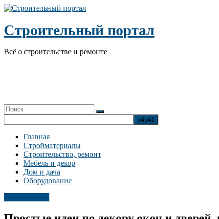
Перейти
к
содержимому
Строительный портал
Всё о строительстве и ремонте
Главная
Стройматериалы
Строительство, ремонт
Мебель и декор
Дом и дача
Оборудование
Окна и двери
Простые идеи по декору окон и дверей,