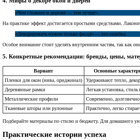
4. Мифы о декоре окон и дверей
«Чем сложнее и дороже — тем лучше».
На практике эффект достигается простыми средствами. Лакони
«Декорировать нужно только фасад» — это ошибка.
Особое внимание стоит уделять внутренним частям, так как он
5. Конкретные рекомендации: бренды, цены, мат
Вариант
Основные характер
Пленки для окон (нива, ориджинал)
Удерживают тепло, деко
Деревянные рамки
Легкая установка, стиль 
Металлические профили
Современно, долговечно
Тканевые шторы или рулонные
Практично, легко стирае
Подбирайте материалы по стилю и бюджету. Для домашнего уют
Практические истории успеха