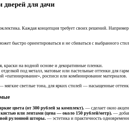
 дверей для дачи
эклектика. Каждая концепция требует своих решений. Например, 
может быстро ориентироваться и не сбиваться с выбранного стил
я, краски на водной основе и декоративные пленки.
отделкой под металл, матовые или пастельные оттенки для гар
ой «патинирование», росписи или комбинирование материалов.
 — мягкие светлые тона, для ярких стилей — насыщенные оттен
емые
кие цвета (от 300 рублей за комплект).
— сделает окно акцен
истью или лентами (цена — около 150 рублей/метр).
— добав
овой рулонной шторы.
— эстетика и практичность одновременно