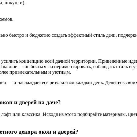
и, покупки).
оемов.
но быстро и бюджетно создать эффектный стиль дачи, подчеркн
о и усилить концепцию всей дачной территории. Приведенные ид
лавное — не бояться экспериментировать, соблюдать стиль и уч
 более привлекательным и уютным.
деи — и наслаждайтесь результатом каждый день. Делитесь свои
кон и дверей на даче?
 лофт или классика. Исходя из этого подбирайте материалы, цв
тного декора окон и дверей?