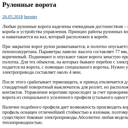
Рулонные ворота
26.05.2018
bposter
Любые рулонные ворота наделены очевидным достоинством – их
короба и устройства управления. Принцип работы рулонных во
и наматывается на вал, который расположен в коробе.
При закрытии ворот рулон разматывается, и полотно опускает
пенополиуретана. Параметры ламели: высота составляет 77 мм,
коричневый. Поднимают и опускают такие ворота зачастую при
полотна. Для тех объектов, на которых бывают перебои с элек
подается на ворота, с помощью специального воротка. Нужно 
электропривода составляет около 4 мин.
После этого срабатывает термозащита, и привод отключается д
стандартный поворотный выключатель для роллет, но располож
контактов. Управление воротами происходит за счет проворач
ворота из специального усиленного профиля (стального однос
Наличие подобного профиля дает возможность производить во
профиль оснащен отличнейшей стойкостью к взломам, поэтом
существуют боковые электроприводы.Абсолютно любая модель
теплопроводностью.