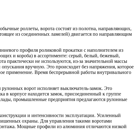
обычные роллеты, ворота состоят из полотна, направляющих,
стоящее из соединенных ламелей) двигается по направляющим
миниевого профиля роликовой прокатки с наполнителем из
ющих и короба) в ассортименте: серый, белый, бежевый,
а практически не используются, из-за значительной массы
и опускания вручную. Это происходит без напряжения, которое
вное применение. Время беспрерывной работы внутривального
я рулонных ворот исполняет выключатель-замок. Это
ка в корпусе находится замок, присоединенный к группе
 склады, промышленные предприятия предлагаются рулонные
 конструкции и интенсивности эксплуатации. Усиленный
лишенных охраны. Для управления такими воротами
монтажа. Мощные профили из алюминия отличаются низкой