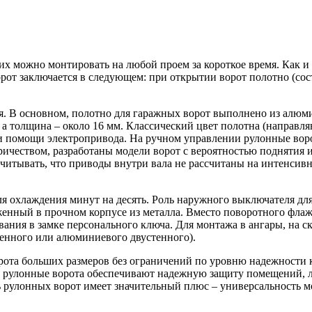
 можно монтировать на любой проем за короткое время. Как и 
рот заключается в следующем: при открытии ворот полотно (со
ся. В основном, полотно для гаражных ворот выполнено из алю
 а толщина – около 16 мм. Классический цвет полотна (направля
 помощи электропривода. На ручном управлении рулонные ворот
тричеством, разработаны модели ворот с вероятностью поднятия 
учитывать, что приводы внутри вала не рассчитаны на интенси
ля охлаждения минут на десять. Роль наружного выключателя дл
енный в прочном корпусе из металла. Вместо поворотного флаж
ивания в замке персонального ключа. Для монтажа в ангары, на
тенного или алюминиевого двустенного).
рота больших размеров без ограничений по уровню надежности
у рулонные ворота обеспечивают надежную защиту помещений, 
 рулонных ворот имеет значительный плюс – универсальность 